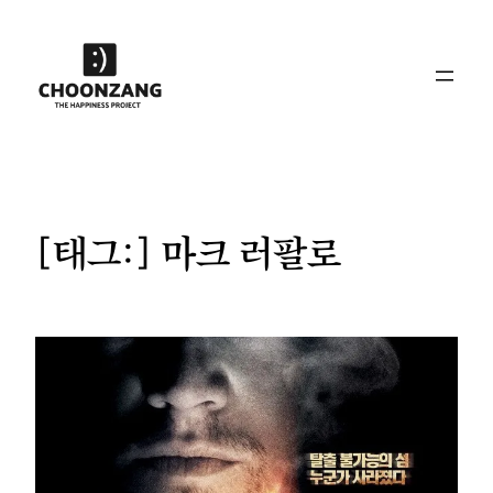
콘
텐
츠
로
바
로
가
기
[태그:]
마크 러팔로