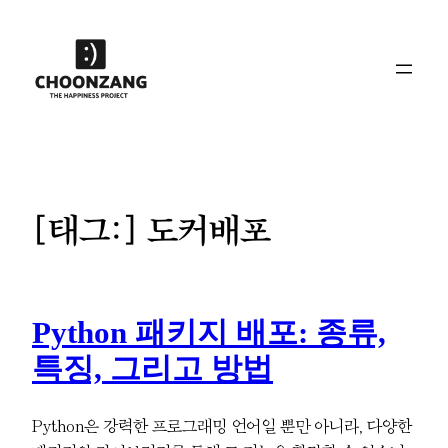
콘
텐
츠
로
바
로
가
기
[태그:]
도커배포
Python 패키지 배포: 종류,
특징, 그리고 방법
Python은 강력한 프로그래밍 언어일 뿐만 아니라, 다양한