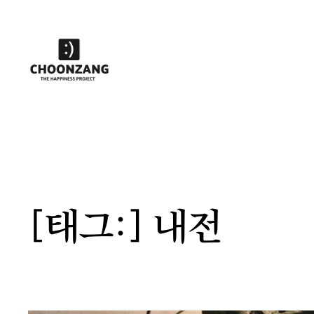
콘
텐
츠
로
바
로
가
기
[태그:]
내전