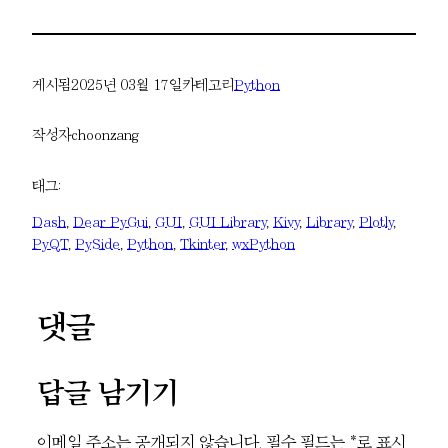
게시됨
2025년 03월 17일
카테고리
Python
작성자
choonzang
태그:
Dash
, 
Dear PyGui
, 
GUI
, 
GUI Library
, 
Kivy
, 
Library
, 
Plotly
, 
PyQT
, 
PySide
, 
Python
, 
Tkinter
, 
wxPython
댓글
답글 남기기
이메일 주소는 공개되지 않습니다.
필수 필드는
*
로 표시