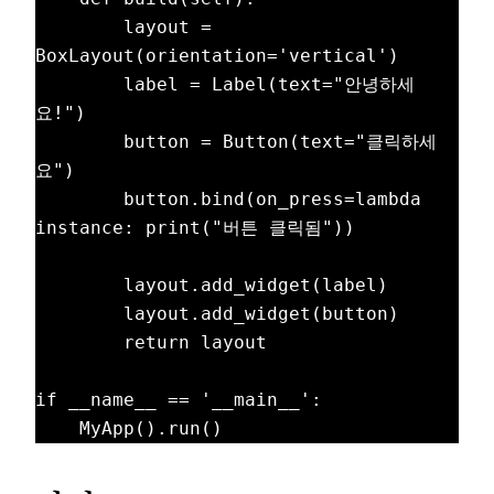
        layout = 
BoxLayout(orientation='vertical')

        label = Label(text="안녕하세
요!")

        button = Button(text="클릭하세
요")

        button.bind(on_press=lambda 
instance: print("버튼 클릭됨"))

        layout.add_widget(label)

        layout.add_widget(button)

        return layout

if __name__ == '__main__':
