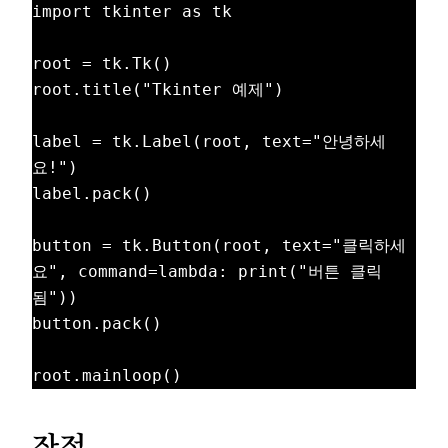
import tkinter as tk

root = tk.Tk()

root.title("Tkinter 예제")

label = tk.Label(root, text="안녕하세
요!")

label.pack()

button = tk.Button(root, text="클릭하세
요", command=lambda: print("버튼 클릭
됨"))

button.pack()

장점