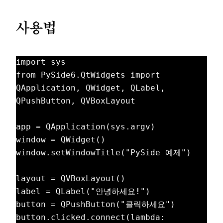
사용법
import sys

from PySide6.QtWidgets import 
QApplication, QWidget, QLabel, 
QPushButton, QVBoxLayout

app = QApplication(sys.argv)

window = QWidget()

window.setWindowTitle("PySide 예제")

layout = QVBoxLayout()

label = QLabel("안녕하세요!")

button = QPushButton("클릭하세요")

button.clicked.connect(lambda: 