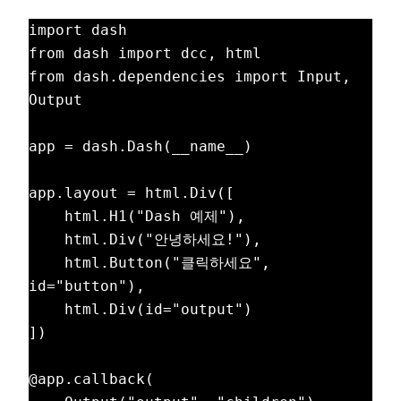
import dash

from dash import dcc, html

from dash.dependencies import Input, 
Output

app = dash.Dash(__name__)

app.layout = html.Div([

    html.H1("Dash 예제"),

    html.Div("안녕하세요!"),

    html.Button("클릭하세요", 
id="button"),

    html.Div(id="output")

])

@app.callback(
