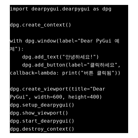
import dearpygui.dearpygui as dpg

dpg.create_context()

with dpg.window(label="Dear PyGui 예
제"):

    dpg.add_text("안녕하세요!")

    dpg.add_button(label="클릭하세요", 
callback=lambda: print("버튼 클릭됨"))

dpg.create_viewport(title="Dear 
PyGui", width=600, height=400)

dpg.setup_dearpygui()

dpg.show_viewport()

dpg.start_dearpygui()
