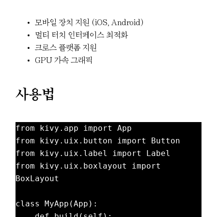
모바일 장치 지원 (iOS, Android)
멀티 터치 인터페이스 최적화
크로스 플랫폼 지원
GPU 가속 그래픽
사용법
from kivy.app import App

from kivy.uix.button import Button

from kivy.uix.label import Label

from kivy.uix.boxlayout import 
BoxLayout

class MyApp(App):

    def build(self):
