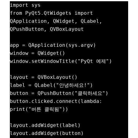
import sys

from PyQt5.QtWidgets import 
QApplication, QWidget, QLabel, 
QPushButton, QVBoxLayout

app = QApplication(sys.argv)

window = QWidget()

window.setWindowTitle("PyQt 예제")

layout = QVBoxLayout()

label = QLabel("안녕하세요!")

button = QPushButton("클릭하세요")

button.clicked.connect(lambda: 
print("버튼 클릭됨"))

layout.addWidget(label)

layout.addWidget(button)
