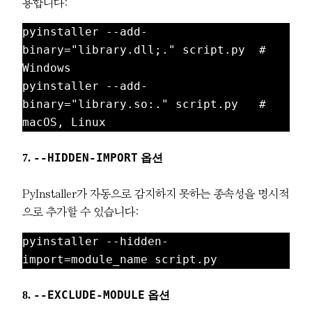
용합니다:
pyinstaller --add-
binary="library.dll;." script.py  # 
Windows

pyinstaller --add-
binary="library.so:." script.py   # 
macOS, Linux
7.
--HIDDEN-IMPORT
옵션
PyInstaller가 자동으로 감지하지 못하는 종속성을 명시적
으로 추가할 수 있습니다:
pyinstaller --hidden-
import=module_name script.py
8.
--EXCLUDE-MODULE
옵션