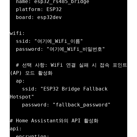
  name: esp32_rs485_bridge

  platform: ESP32

  board: esp32dev

wifi:

  ssid: "여기에_WiFi_이름"

  password: "여기에_WiFi_비밀번호"

  # 선택 사항: WiFi 연결 실패 시 접속 포인트
(AP) 모드 활성화

  ap:

    ssid: "ESP32 Bridge Fallback 
Hotspot"

    password: "fallback_password"

# Home Assistant와의 API 활성화

api:

  encryption:
