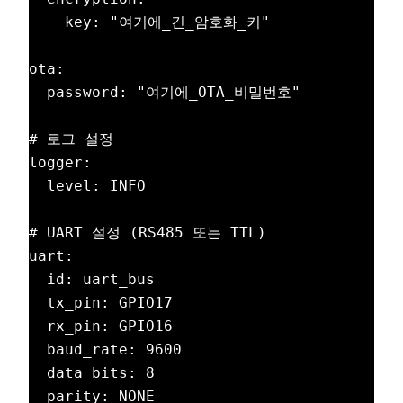
    key: "여기에_긴_암호화_키"

ota:

  password: "여기에_OTA_비밀번호"

# 로그 설정

logger:

  level: INFO

# UART 설정 (RS485 또는 TTL)

uart:

  id: uart_bus

  tx_pin: GPIO17

  rx_pin: GPIO16

  baud_rate: 9600

  data_bits: 8

  parity: NONE
