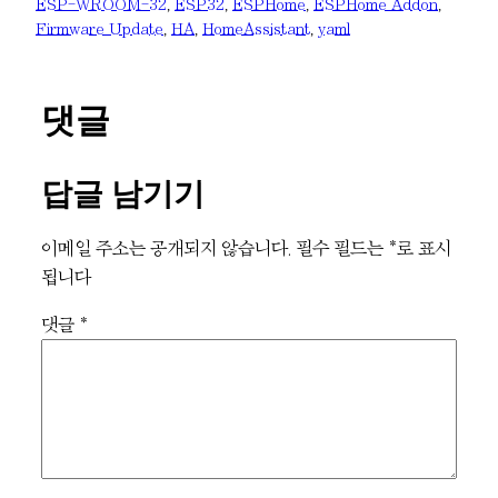
ESP-WROOM-32
, 
ESP32
, 
ESPHome
, 
ESPHome Addon
, 
Firmware Update
, 
HA
, 
HomeAssistant
, 
yaml
댓글
답글 남기기
이메일 주소는 공개되지 않습니다.
필수 필드는
*
로 표시
됩니다
댓글
*